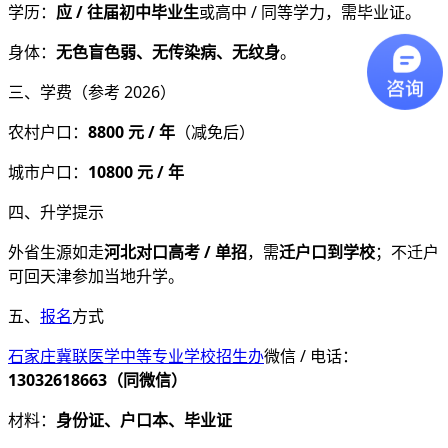
学历：
应 / 往届初中毕业生
或高中 / 同等学力，需毕业证。
身体：
无色盲色弱、无传染病、无纹身
。
三、学费（参考 2026）
农村户口：
8800 元 / 年
（减免后）
城市户口：
10800 元 / 年
四、升学提示
外省生源如走
河北对口高考 / 单招
，需
迁户口到学校
；不迁户
可回天津参加当地升学。
五、
报名
方式
石家庄冀联医学中等专业学校
招生办
微信 / 电话：
13032618663（同微信）
材料：
身份证、户口本、毕业证